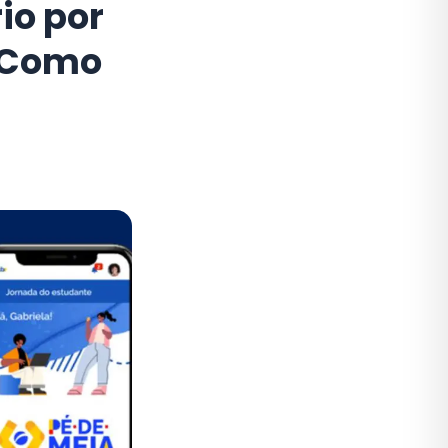
io por
e Como