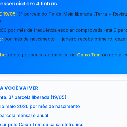
 essencial em 4 linhas
 19/05:
3ª parcela do Pé-de-Meia liberada (Terra + Revis
)
00 por mês de frequência escolar comprovada (até 9 parc
o:
por mês de nascimento — janeiro recebe primeiro, dez
be:
conta poupança automática no
Caixa Tem
ou conta-co
IA VOCÊ VAI VER
nte: 3ª parcela liberada (19/05)
rio maio 2026 por mês de nascimento
 parcela mensal e anual
ar pelo Caixa Tem ou caixa eletrônico