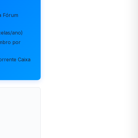
ta Fórum
elas/ano)
embro por
rrente Caixa