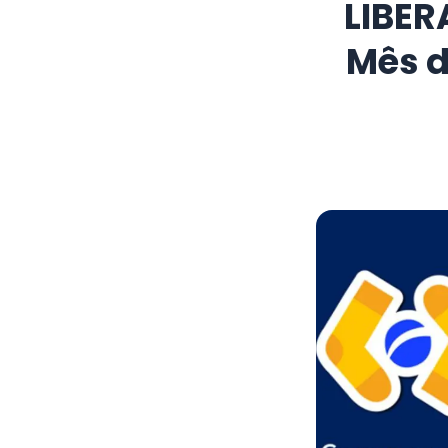
LIBER
Mês d