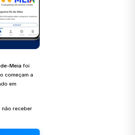
-de-Meia
foi
iro começam a
ado em
e não receber