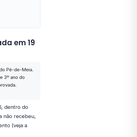
rada em 19
l do Pé-de-Meia.
 e 3º ano do
provada.
6, dentro do
da não recebeu,
nto (veja a