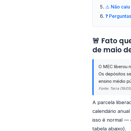
⚠️ Não caiu
❓ Pergunta
🚨 Fato qu
de maio d
O MEC liberou n
Os depósitos se
ensino médio pú
Fonte: Terra (19/05
A parcela libera
calendário anual
isso é normal —
tabela abaixo).