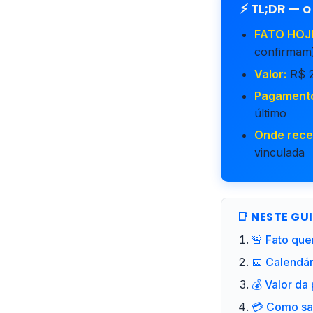
⚡ TL;DR — o
FATO HOJE
confirmam
Valor:
R$ 2
Pagament
último
Onde rece
vinculada
📑 NESTE GU
🚨 Fato que
📅 Calendá
💰 Valor da
💳 Como sac