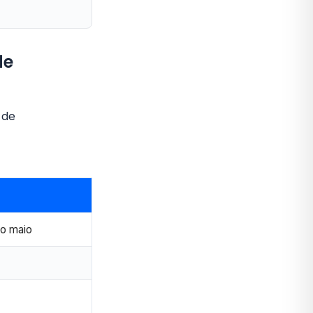
de
 de
io maio