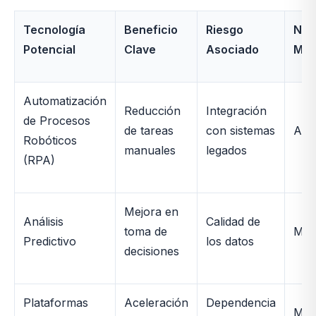
Tecnología
Beneficio
Riesgo
Nive
Potencial
Clave
Asociado
Mad
Automatización
Reducción
Integración
de Procesos
de tareas
con sistemas
Alto
Robóticos
manuales
legados
(RPA)
Mejora en
Análisis
Calidad de
toma de
Med
Predictivo
los datos
decisiones
Plataformas
Aceleración
Dependencia
Med