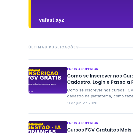
Ensino Superior
ÚLTIMAS PUBLICAÇÕES
MBA e Pós-Graduação FGV: C
Bolsa
ENSINO SUPERIOR
Como se Inscrever nos Cur
Cadastro, Login e Passo a
Como se inscrever nos cursos FGV 
cadastro na plataforma, como fazer
começar a estudar de graça hoje,
11 de jun. de 2026
ENSINO SUPERIOR
Cursos FGV Gratuitos Mais