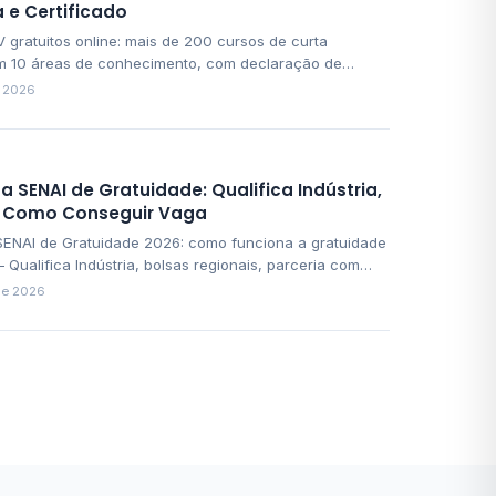
 e Certificado
 gratuitos online: mais de 200 cursos de curta
m 10 áreas de conhecimento, com declaração de
o. Veja a lista por área, como funciona e como sai o
e 2026
o, sem pagar nada.
 SENAI de Gratuidade: Qualifica Indústria,
e Como Conseguir Vaga
ENAI de Gratuidade 2026: como funciona a gratuidade
 Qualifica Indústria, bolsas regionais, parceria com
 aprendizagem industrial.
de 2026