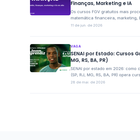
Finanças, Marketing e IA
Os cursos FGV gratuitos mais proc
matemática financeira, marketing, Ex
direito. Veja os temas que mais aj
11 de jun. de 2026
começar.
VAGA
SENAI por Estado: Cursos Gr
MG, RS, BA, PR)
SENAI por estado em 2026: como 
(SP, RJ, MG, RS, BA, PR) opera cur
oferta local e se inscrever.
28 de mai. de 2026