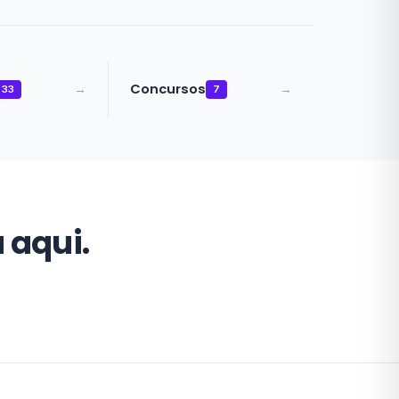
Concursos
→
→
33
7
 aqui.