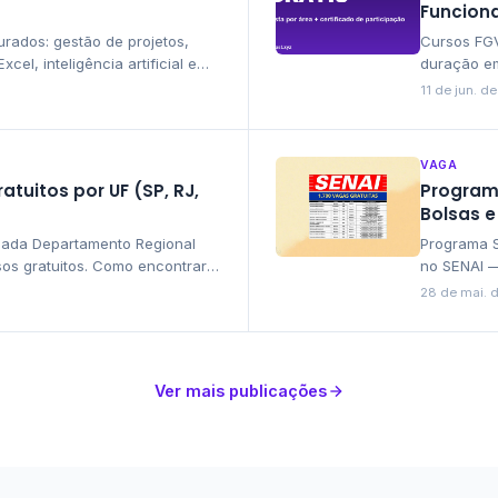
Funciona
urados: gestão de projetos,
Cursos FGV
cel, inteligência artificial e
duração e
udam o currículo e por onde
participaçã
11 de jun. d
certificad
VAGA
atuitos por UF (SP, RJ,
Programa
Bolsas 
cada Departamento Regional
Programa S
sos gratuitos. Como encontrar a
no SENAI —
empresas e
28 de mai. 
Ver mais publicações