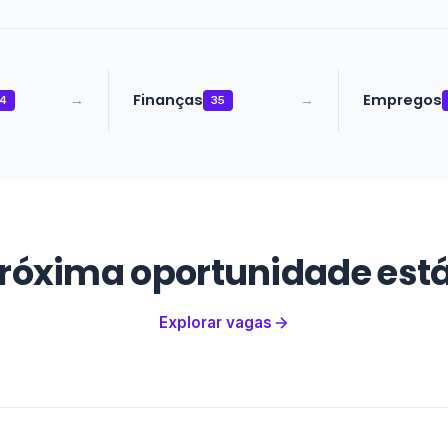
Finanças
Empregos
→
→
4
35
róxima oportunidade está
Explorar vagas