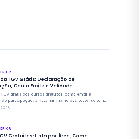
PERIOR
ado FGV Grátis: Declaração de
ação, Como Emitir e Validade
 FGV grátis dos cursos gratuitos: como emitir a
 de participação, a nota mínima no pós-teste, se tem
se é reconhecido pelo MEC e como usar no currículo.
e 2026
PERIOR
GV Gratuitos: Lista por Área, Como