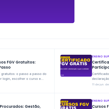
omo Funciona, Valor e
ENSINO SU
sos FGV Gratuitos:
Certific
 Passo
Particip
gratuitos: o passo a passo do
Certificado
 login, escolher o curso e
declaração
 sem complicação.
validade, 
11 de jun. d
ENSINO SU
 Procurados: Gestão,
Cursos F