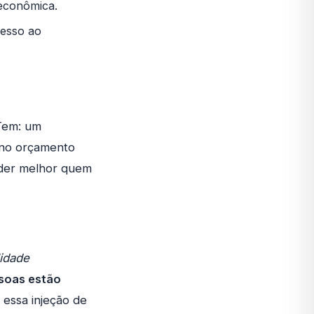
 econômica.
cesso ao
 Tem: um
a no orçamento
nder melhor quem
lidade
ssoas estão
essa injeção de