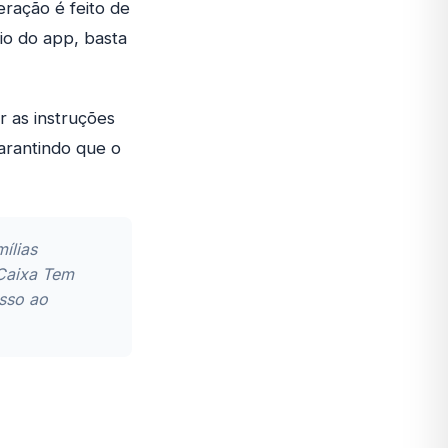
eração é feito de
rio do app, basta
r as instruções
arantindo que o
ílias
 Caixa Tem
esso ao