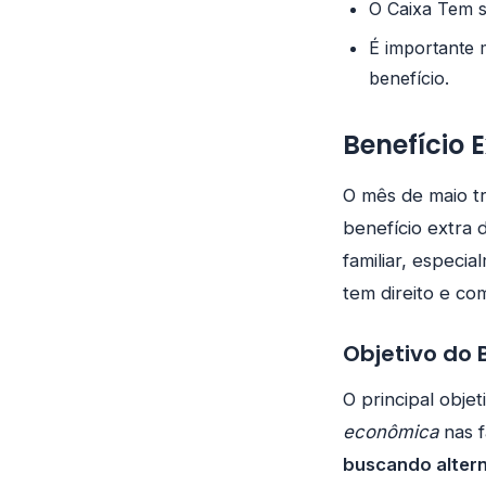
O Caixa Tem s
É importante 
benefício.
Benefício 
O mês de maio tr
benefício extra 
familiar, espec
tem direito e co
Objetivo do 
O principal obje
econômica
nas f
buscando altern