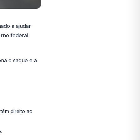
nado a ajudar
erno federal
ona o saque e a
têm direito ao
.