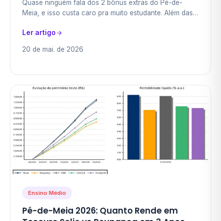
Quase ninguém fala dos 2 bônus extras do Pé-de-
R$ 3.200
Meia, e isso custa caro pra muito estudante. Além das
parcelas mensais de R$ 200, o programa paga R$
Ler artigo
1.000…
20 de mai. de 2026
Ensino Médio
Pé-de-Meia 2026: Quanto Rende em