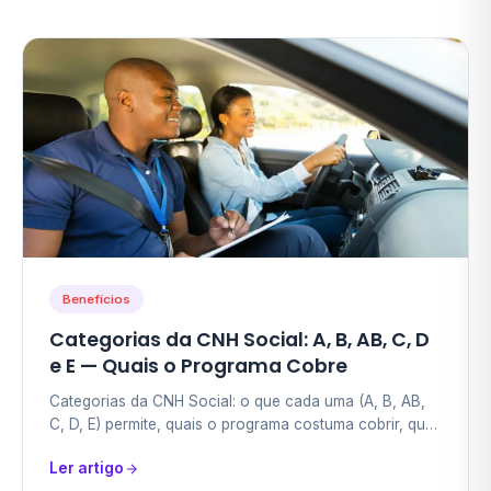
Benefícios
Categorias da CNH Social: A, B, AB, C, D
e E — Quais o Programa Cobre
Categorias da CNH Social: o que cada uma (A, B, AB,
C, D, E) permite, quais o programa costuma cobrir, qual
escolher pelo seu objetivo e se dá para adicionar
Ler artigo
depois.