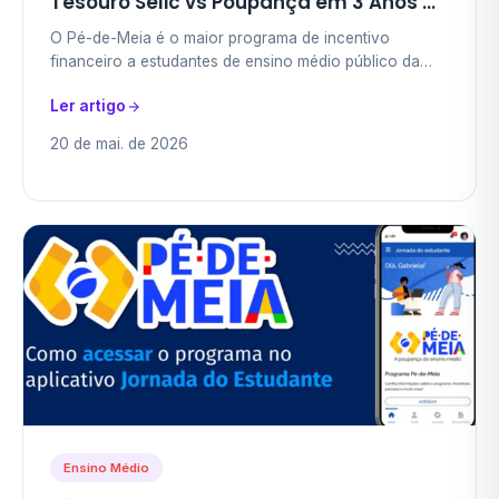
Tesouro Selic vs Poupança em 3 Anos —
Hub Financeiro com Calculadora Visual
O Pé-de-Meia é o maior programa de incentivo
(até R$ 12.650 ao Final)
financeiro a estudantes de ensino médio público da
história do Brasil — e em 2026 pode acumular até R$
Ler artigo
9.200…
20 de mai. de 2026
Ensino Médio