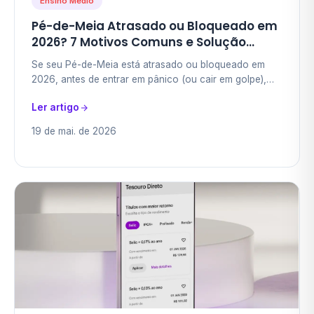
Ensino Médio
Pé-de-Meia Atrasado ou Bloqueado em
2026? 7 Motivos Comuns e Solução
Passo a Passo no MEC e Caixa Tem
Se seu Pé-de-Meia está atrasado ou bloqueado em
(Cuidado com Golpe WhatsApp)
2026, antes de entrar em pânico (ou cair em golpe),
saiba que existem 7 motivos comuns — e cada um
Ler artigo
tem…
19 de mai. de 2026