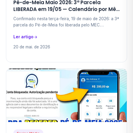
Pé-de-Meia Maio 2026: 3ª Parcela
LIBERADA em 19/05 — Calendário por Mês
de Nascimento, Valores e Como Sacar
Confirmado nesta terça-feira, 19 de maio de 2026: a 3ª
pelo Caixa Tem
parcela do Pé-de-Meia foi liberada pelo MEC.
Estudantes do ensino médio público do Brasil inteiro…
Ler artigo
20 de mai. de 2026