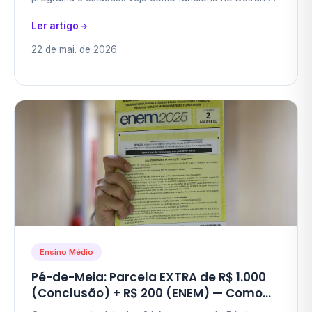
cada estado, o que muda e como achar o do seu.
Ler artigo
22 de mai. de 2026
Ensino Médio
Pé-de-Meia: Parcela EXTRA de R$ 1.000
(Conclusão) + R$ 200 (ENEM) — Como
Destravar os 2 Bônus em 2026 e Somar