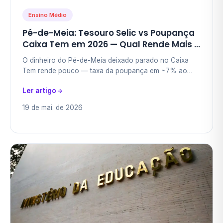
Ensino Médio
Pé-de-Meia: Tesouro Selic vs Poupança
Caixa Tem em 2026 — Qual Rende Mais e
Como Mover Seu Dinheiro em 6 Passos
O dinheiro do Pé-de-Meia deixado parado no Caixa
(Tesouro Reserva)
Tem rende pouco — taxa da poupança em ~7% ao
ano. Mas com 5 toques no celular, você pode movê-lo
Ler artigo
pro…
19 de mai. de 2026