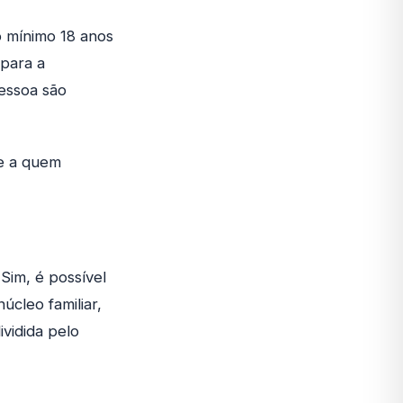
o mínimo 18 anos
 para a
pessoa são
ue a quem
im, é possível
cleo familiar,
vidida pelo