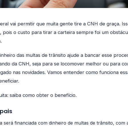
eral vai permitir que muita gente tire a CNH de graça. Is
pois o custo para tirar a carteira sempre foi um obstác
.
dinheiro das multas de trânsito ajude a bancar esse proce
sando da CNH, seja para se locomover melhor ou para co
ligado nas novidades. Vamos entender como funciona ess
neficiar.
uita: saiba como obter o benefício.
ipais
a será financiada com dinheiro de multas de trânsito, com 