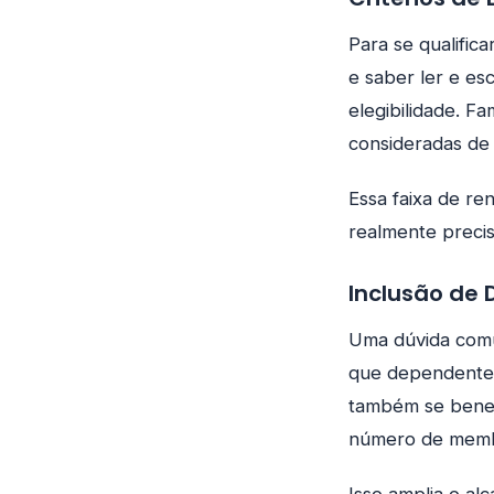
Para se qualific
e saber ler e es
elegibilidade. F
consideradas de 
Essa faixa de re
realmente precis
Inclusão de
Uma dúvida comu
que dependentes
também se benefi
número de membr