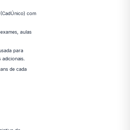
co (CadÚnico) com
 exames, aulas
usada para
 adicionais.
trans de cada