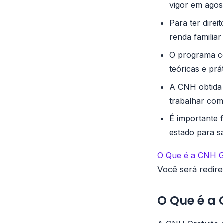
vigor em agos
Para ter dire
renda familiar
O programa co
teóricas e prát
A CNH obtida 
trabalhar como
É importante f
estado para s
O Que é a CNH G
Você será redir
O Que é a 