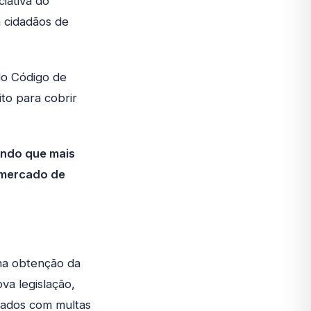
iativa do
a cidadãos de
 do Código de
ito para cobrir
tindo que mais
 mercado de
na obtenção da
va legislação,
dados com multas