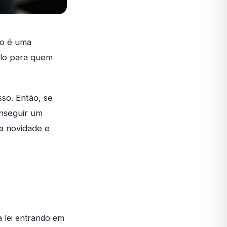
so é uma
ulo para quem
sso. Então, se
nseguir um
a novidade e
a lei entrando em