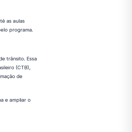
té as aulas
pelo programa.
e trânsito. Essa
sileiro (CTB),
ormação de
a e ampliar o