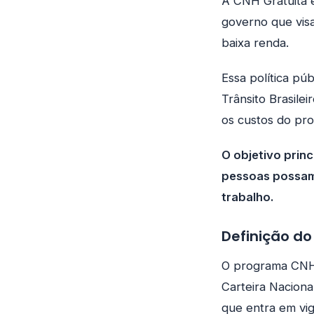
A CNH Gratuita 
governo que visa
baixa renda.
Essa política pú
Trânsito Brasilei
os custos do pro
O objetivo princ
pessoas possam
trabalho.
Definição d
O programa CNH 
Carteira Naciona
que entra em vi