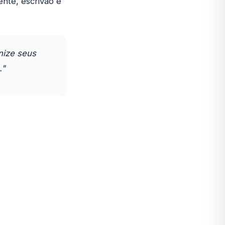
nte, escrivão e
nize seus
."