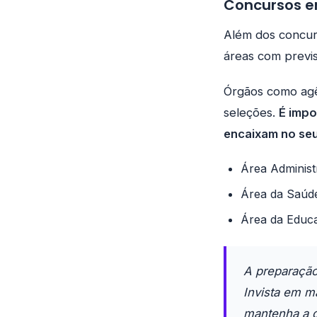
Concursos e
Além dos concurs
áreas com previ
Órgãos como agên
seleções.
É impo
encaixam no seu 
Área Administ
Área da Saúd
Área da Educ
A preparação
Invista em m
mantenha a d