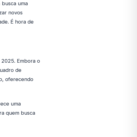
m busca uma
izar novos
ade. É hora de
a 2025. Embora o
quadro de
do, oferecendo
erece uma
ara quem busca