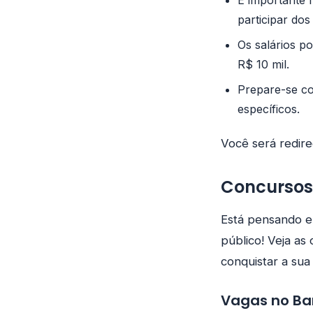
É importante 
participar do
Os salários p
R$ 10 mil.
Prepare-se co
específicos.
Você será redire
Concursos 
Está pensando e
público! Veja as
conquistar a sua
Vagas no Ban