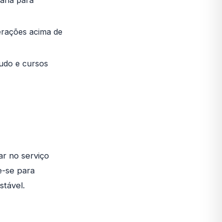
ária para
erações acima de
tudo e cursos
r no serviço
e-se para
stável.