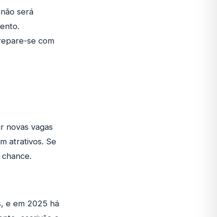
 não será
ento.
Prepare-se com
ir novas vagas
m atrativos. Se
 chance.
os, e em 2025 há