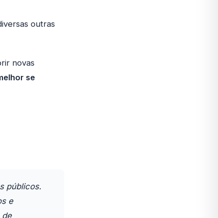
diversas outras
rir novas
melhor se
s públicos.
os e
 de