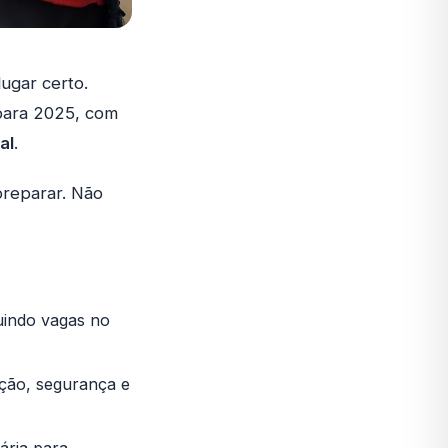
ugar certo.
 para 2025, com
al
.
preparar. Não
luindo vagas no
ação, segurança e