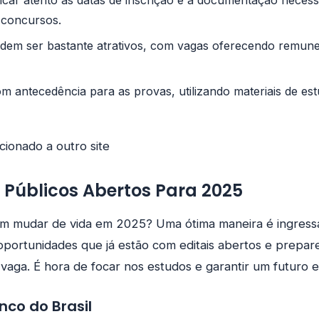
ficar atento às datas de inscrição e à documentação necess
s concursos.
odem ser bastante atrativos, com vagas oferecendo remun
m antecedência para as provas, utilizando materiais de es
cionado a outro site
Públicos Abertos Para 2025
m mudar de vida em 2025? Uma ótima maneira é ingressa
 oportunidades que já estão com editais abertos e prepar
 vaga. É hora de focar nos estudos e garantir um futuro e
co do Brasil