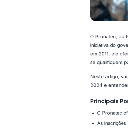
O Pronatec, ou 
iniciativa do gov
em 2011, ele ofe
se qualifiquem p
Neste artigo, v
2024 e entender
Principais P
O Pronatec of
As inscrições 