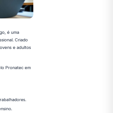
go, é uma
ssional. Criado
jovens e adultos
elo Pronatec em
trabalhadores.
ensino.