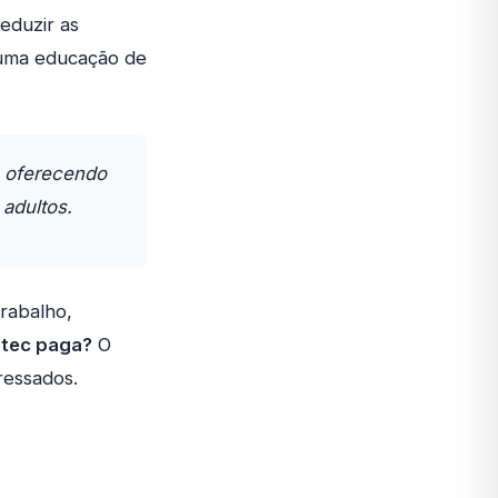
eduzir as
 uma educação de
, oferecendo
 adultos.
rabalho,
atec paga?
O
ressados.