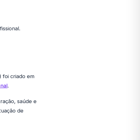
issional.
) foi criado em
nal
.
tração, saúde e
ituação de