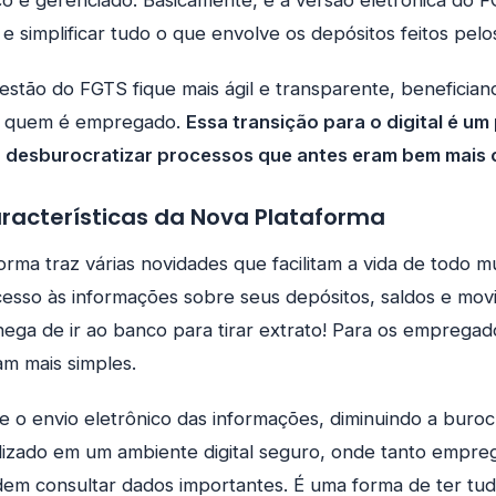
o é gerenciado. Basicamente, é a versão eletrônica do 
e simplificar tudo o que envolve os depósitos feitos pe
gestão do FGTS fique mais ágil e transparente, beneficia
 quem é empregado.
Essa transição para o digital é um
 desburocratizar processos que antes eram bem mais 
aracterísticas da Nova Plataforma
orma traz várias novidades que facilitam a vida de todo 
cesso às informações sobre seus depósitos, saldos e mo
hega de ir ao banco para tirar extrato! Para os empregad
am mais simples.
e o envio eletrônico das informações, diminuindo a burocr
alizado em um ambiente digital seguro, onde tanto empr
m consultar dados importantes. É uma forma de ter tu