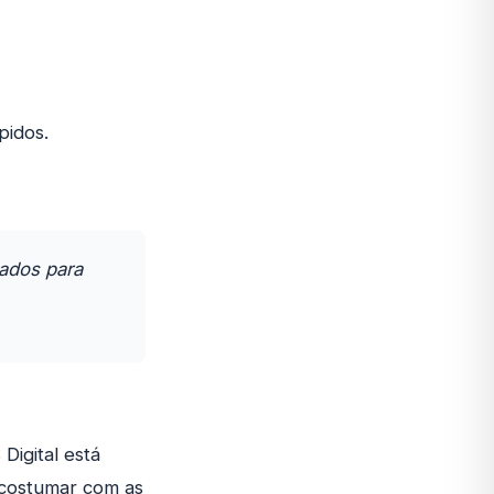
pidos.
ados para
igital está
acostumar com as