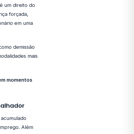
 um direito do
nça forçada,
onário em uma
, como demissão
modalidades mais
r em momentos
balhador
r acumulado
 emprego. Além