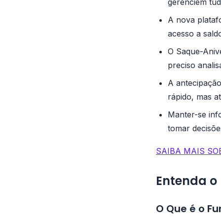
gerenciem tud
A nova plataf
acesso a saldo
O Saque-Anive
preciso anali
A antecipação
rápido, mas a
Manter-se inf
tomar decisõe
SAIBA MAIS SO
Entenda o 
O Que é o Fu