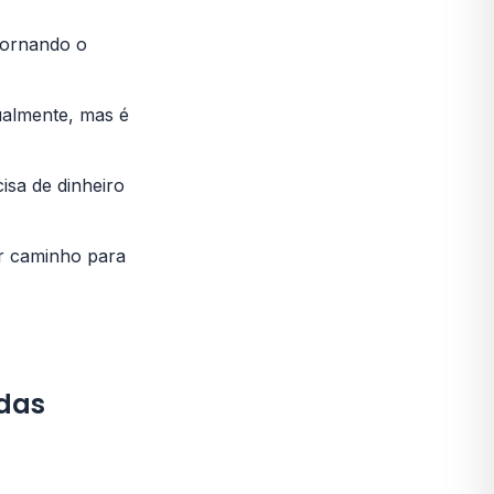
tornando o
ualmente, mas é
isa de dinheiro
r caminho para
adas