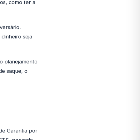
hos, como ter a
versário,
dinheiro seja
no planejamento
de saque, o
de Garantia por