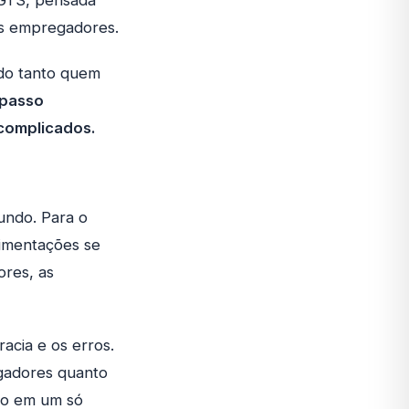
FGTS, pensada
los empregadores.
ndo tanto quem
 passo
complicados.
mundo. Para o
vimentações se
ores, as
acia e os erros.
egadores quanto
do em um só