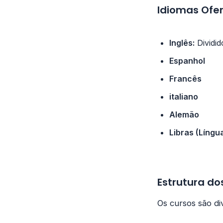
Idiomas Ofer
Inglês:
Dividid
Espanhol
Francês
italiano
Alemão
Libras (Língua
Estrutura do
Os cursos são div