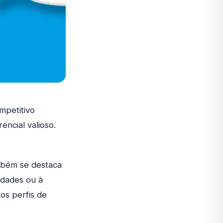
mpetitivo
ncial valioso.
mbém se destaca
idades ou à
 os perfis de