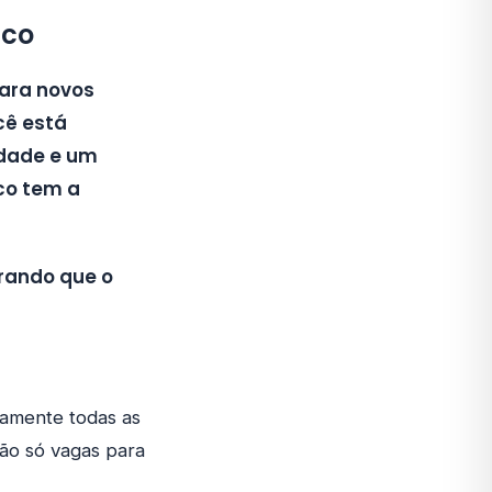
sco
para novos
cê está
idade e um
nco tem a
rando que o
camente todas as
são só vagas para