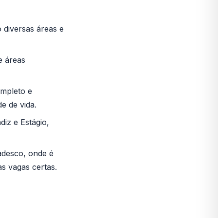
 diversas áreas e
e áreas
ompleto e
e de vida.
iz e Estágio,
adesco, onde é
as vagas certas.