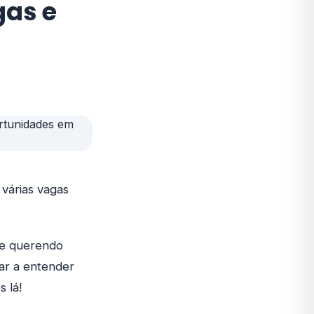
gas e
várias vagas
te querendo
dar a entender
 lá!